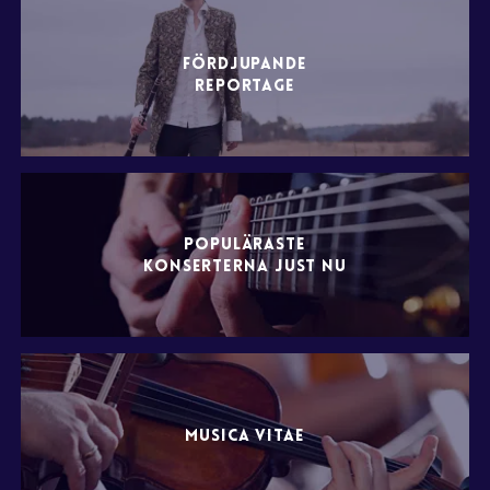
FÖRDJUPANDE
REPORTAGE
POPULÄRASTE
KONSERTERNA JUST NU
MUSICA VITAE