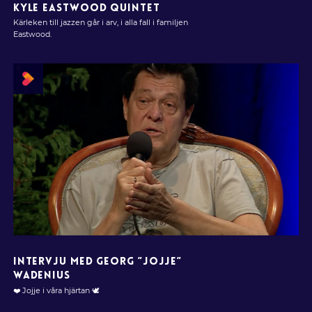
KYLE EASTWOOD QUINTET
Kärleken till jazzen går i arv, i alla fall i familjen
Eastwood.
INTERVJU MED GEORG ”JOJJE”
WADENIUS
❤️ Jojje i våra hjärtan 🕊️