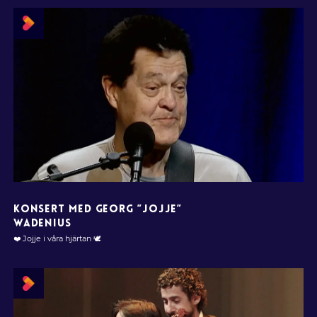
KONSERT MED GEORG ”JOJJE”
WADENIUS
❤️ Jojje i våra hjärtan 🕊️