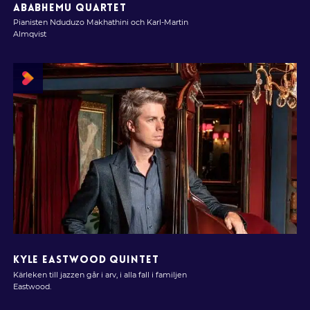
ABABHEMU QUARTET
Pianisten Nduduzo Makhathini och Karl-Martin
Almqvist
KYLE EASTWOOD QUINTET
Kärleken till jazzen går i arv, i alla fall i familjen
Eastwood.