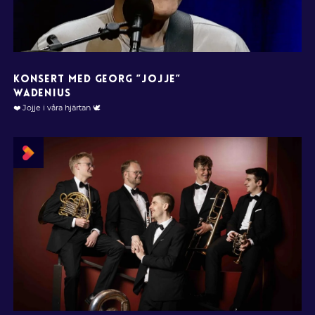
KONSERT MED GEORG ”JOJJE”
WADENIUS
❤️ Jojje i våra hjärtan 🕊️