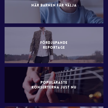
NÄR BARNEN FÅR VÄLJA
FÖRDJUPANDE
REPORTAGE
POPULÄRASTE
KONSERTERNA JUST NU