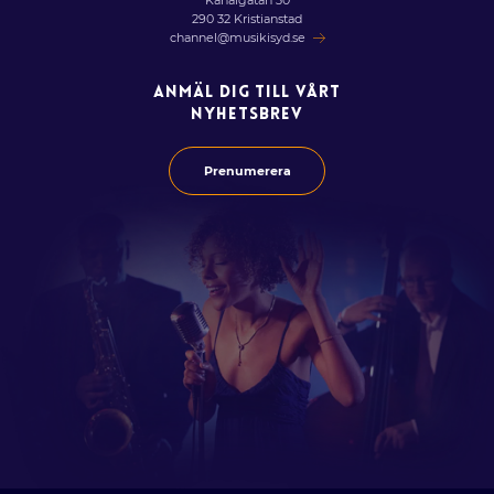
Kanalgatan 30
290 32 Kristianstad
channel@musikisyd.se
ANMÄL DIG TILL VÅRT
NYHETSBREV
Prenumerera