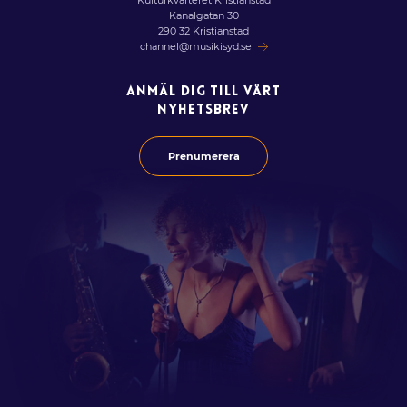
Kulturkvarteret Kristianstad
Kanalgatan 30
290 32 Kristianstad
channel@musikisyd.se
ANMÄL DIG TILL VÅRT
NYHETSBREV
Prenumerera