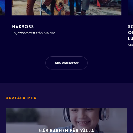
MAKROSS
S
O
En jazzkvartett från Malmö
L
Su
Alla konserter
UPPTÄCK MER
NÄR BARNEN FÅR VÄLJA