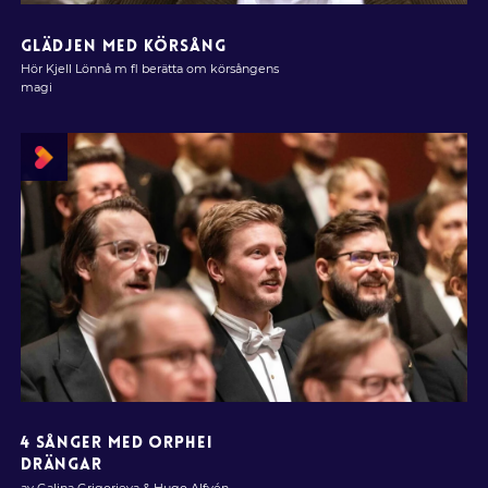
GLÄDJEN MED KÖRSÅNG
Hör Kjell Lönnå m fl berätta om körsångens
magi
4 SÅNGER MED ORPHEI
DRÄNGAR