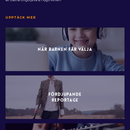
av Galina Grigorjeva & Hugo Alfvén
UPPTÄCK MER
NÄR BARNEN FÅR VÄLJA
FÖRDJUPANDE
REPORTAGE