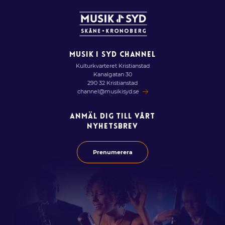
MUSIK I SYD CHANNEL
Kulturkvarteret Kristianstad
Kanalgatan 30
290 32 Kristianstad
channel@musikisyd.se
ANMÄL DIG TILL VÅRT
NYHETSBREV
Prenumerera