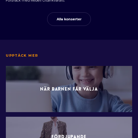
Försnack med Rebell Gitarrkvartett
Alla konserter
UPPTÄCK MER
NÄR BARNEN FÅR VÄLJA
FÖRDJUPANDE