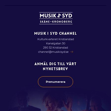
MUSIK I SYD CHANNEL
Kulturkvarteret Kristianstad
Kanalgatan 30
290 32 Kristianstad
channel@musikisyd.se
ANMÄL DIG TILL VÅRT
NYHETSBREV
Prenumerera