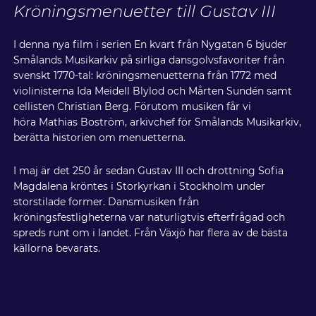
Kröningsmenuetter till Gustav III
I denna nya film i serien En kvart från Nygatan 6 bjuder
Smålands Musikarkiv på sirliga dansgolvsfavoriter från
svenskt 1770-tal: kröningsmenuetterna från 1772 med
violinisterna Ida Meidell Blylod och Mårten Sundén samt
cellisten Christian Berg. Förutom musiken får vi
höra Mathias Boström, arkivchef för Smålands Musikarkiv,
berätta historien om menuetterna.
I maj är det 250 år sedan Gustav III och drottning Sofia
Magdalena kröntes i Storkyrkan i Stockholm under
storstilade former. Dansmusiken från
kröningsfestligheterna var naturligtvis efterfrågad och
spreds runt om i landet. Från Växjö har flera av de bästa
källorna bevarats.