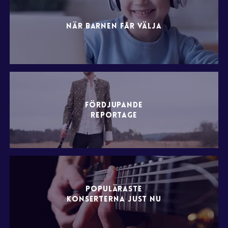
NÄR BARNEN FÅR VÄLJA
FÖRDJUPANDE
REPORTAGE
POPULÄRASTE
KONSERTERNA JUST NU