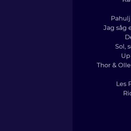
Pahulj
Jag såg e
D
Sol, 
Up 
Thor & Olle
Les 
Ri