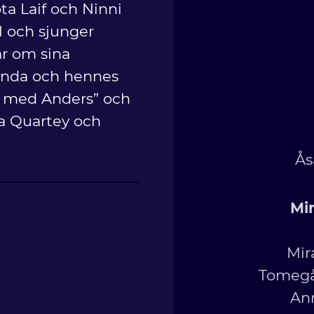
a Laif och Ninni
el och sjunger
ar om sina
randa och hennes
la med Anders” och
a Quartey och
Ås
Mi
Mir
Tomegå
Ann