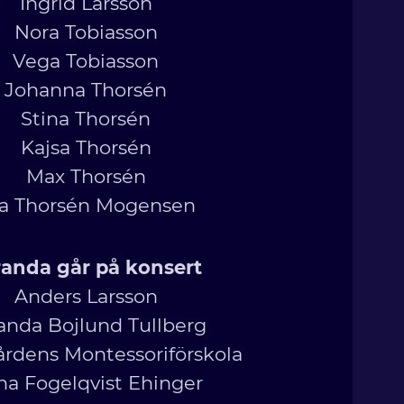
Ingrid Larsson
Nora Tobiasson
Vega Tobiasson
Johanna Thorsén
Stina Thorsén
Kajsa Thorsén
Max Thorsén
a Thorsén Mogensen
randa går på konsert
Anders Larsson
anda Bojlund Tullberg
rdens Montessoriförskola
a Fogelqvist Ehinger