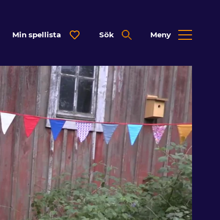
Min spellista
Sök
Meny