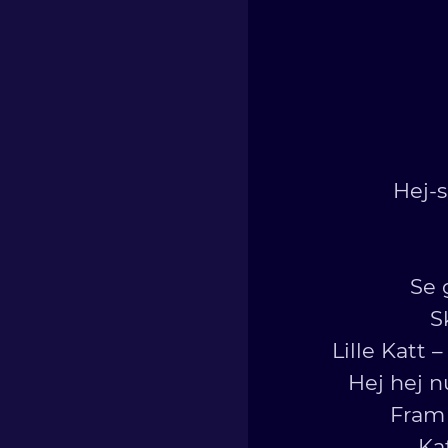
Hej-
Se 
S
Lille Katt 
Hej hej n
Fram 
Ka