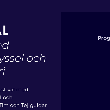
N
AL
Prog
ed
yssel och
i
estival med
el och
Tim och Tej guidar