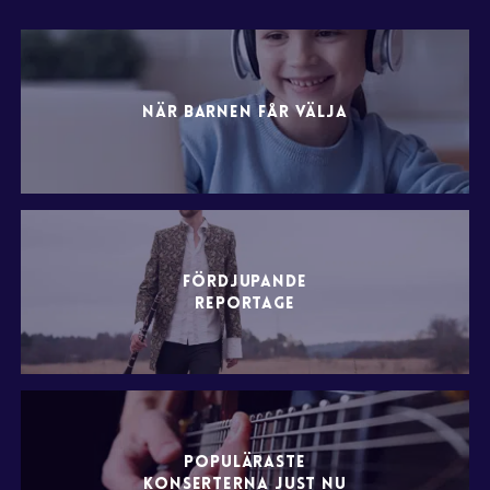
NÄR BARNEN FÅR VÄLJA
FÖRDJUPANDE
REPORTAGE
POPULÄRASTE
KONSERTERNA JUST NU